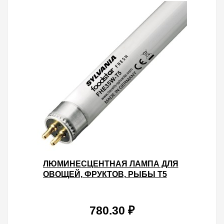
ЛЮМИНЕСЦЕНТНАЯ ЛАМПА ДЛЯ
ОВОЩЕЙ, ФРУКТОВ, РЫБЫ T5
SYLVANIA FHE35W FOODSTAR
FRESH 6400K G5, 1449MM
780.30 ₽