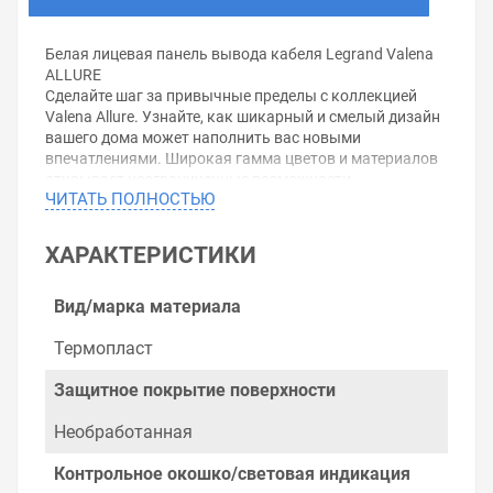
Белая лицевая панель вывода кабеля Legrand Valena
ALLURE
Сделайте шаг за привычные пределы с коллекцией
Valena Allure. Узнайте, как шикарный и смелый дизайн
вашего дома может наполнить вас новыми
впечатлениями. Широкая гамма цветов и материалов
открывает неограниченные возможности
ЧИТАТЬ ПОЛНОСТЬЮ
самовыражения.
Серия Valena Allure предлагает широкую гамму
функций, делающих ваш дом комфортным,
ХАРАКТЕРИСТИКИ
безопасным и экологичным.
Серия Valena Allure полностью оправдывает Ваши
ожидания благодаря трем типам рамок с широкой
Вид/марка материала
гаммой цветовых решений.Открыть в
конструкторе:Вывод кабельный Legrand Valena Allure +
Термопласт
рамка Белая
Защитное покрытие поверхности
Уважаемые покупатели.
Необработанная
Обращаем Ваше внимание, что размещенная на
данном сайте справочная информация о товарах не
Контрольное окошко/световая индикация