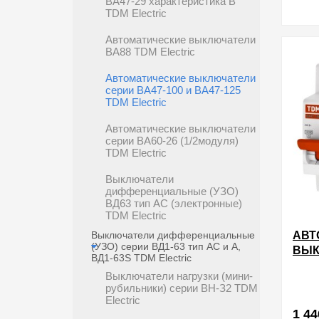
ВА47-29 характеристика В
TDM Electric
Автоматические выключатели
в избра
ВА88 TDM Electric
Автоматические выключатели
серии ВА47-100 и ВА47-125
TDM Electric
Автоматические выключатели
серии ВА60-26 (1/2модуля)
TDM Electric
Выключатели
дифференциальные (УЗО)
ВД63 тип АС (электронные)
TDM Electric
Выключатели дифференциальные
АВТ
(УЗО) серии ВД1-63 тип АС и А,
ВЫК
ВД1-63S TDM Electric
40А
Выключатели нагрузки (мини-
С T
рубильники) серии ВН-З2 TDM
Electric
1 44