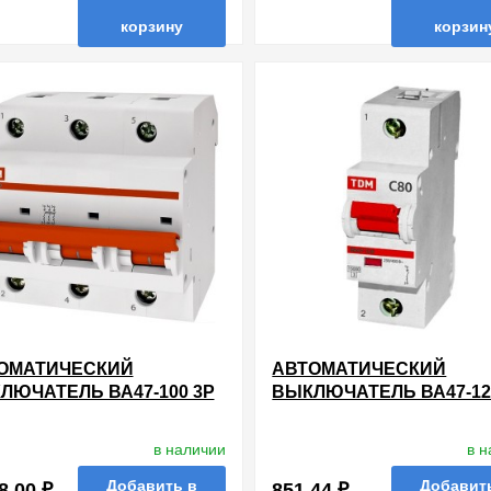
корзину
корзин
нные
сравнить
купить в 1 клик
в избранные
сравнить
купи
ОМАТИЧЕСКИЙ
АВТОМАТИЧЕСКИЙ
ЛЮЧАТЕЛЬ ВА47-100 3Р
ВЫКЛЮЧАТЕЛЬ ВА47-12
 10КА ХАРАКТЕРИСТИКА
125А 15КА ХАРАКТЕРИ
DM (АВТОМАТ)
С TDM (АВТОМАТ)
в наличии
в 
Добавить в
Добавит
8.00 ₽
851.44 ₽