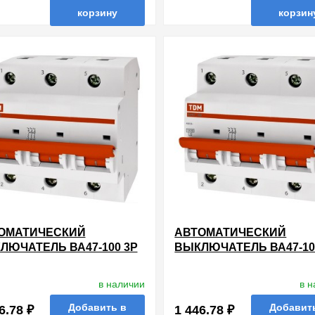
корзину
корзин
нные
сравнить
купить в 1 клик
в избранные
сравнить
купи
ОМАТИЧЕСКИЙ
АВТОМАТИЧЕСКИЙ
ЛЮЧАТЕЛЬ ВА47-100 3Р
ВЫКЛЮЧАТЕЛЬ ВА47-10
 10КА ХАРАКТЕРИСТИКА
50А 10КА ХАРАКТЕРИС
DM (АВТОМАТ)
С TDM (АВТОМАТ)
в наличии
в 
Добавить в
Добавит
6.78 ₽
1 446.78 ₽