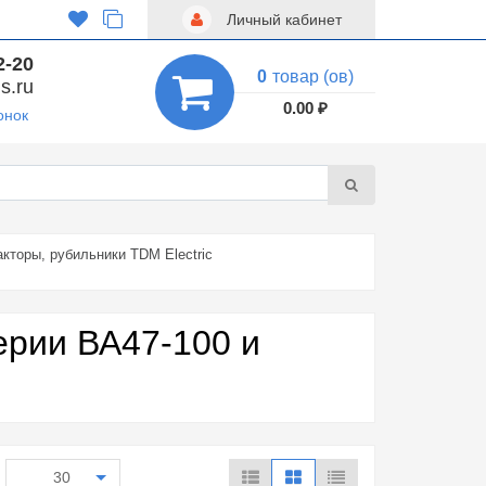
Личный кабинет
2-20
0
товар (ов)
s.ru
0.00 ₽
онок
кторы, рубильники TDM Electric
ерии ВА47-100 и
30