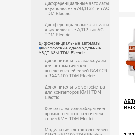
Дифференциальные автоматы
двухполюсные АВДТ32 тип АС
TDM Electric
в избра
Дифференциальные автоматы
двухполюсные АД12 тип АС
TDM Electric
Дифференциальные автоматы
двухполюсные одномодульные
АВДТ 63М TDM Electric
Дополнительные аксессуары
для автоматических
выключателей серий ВА47-29
и ВА47-100 TDM Electric
Дополнительные устройства
для контакторов КМН TDM
Electric
АВТ
ВЫК
Контакторы малогабаритные
промышленного назначения
80А
серии КМН TDM Electric
С T
Модульные контакторы серии
1 32