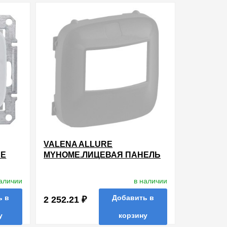
VALENA ALLURE
НЕ
MYHOME.ЛИЦЕВАЯ ПАНЕЛЬ
ДЛЯ ДАТЧИКА ДВИЖЕНИЯ
ТНЫМ
MYHOME.АЛЮМИНИЙ
наличии
в наличии
Й-
ь в
Добавить в
2 252.21 ₽
у
корзину