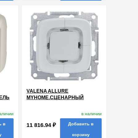
ть в 1 клик
в избранные
сравнить
купить в 1 клик
VALENA ALLURE
ЕЛЬ
MYHOME.СЦЕНАРНЫЙ
ВЫКЛЮЧАТЕЛЬ ДЛЯ 4
ВАЯ
СЦЕНАРИЕВ.С ЛИЦЕВОЙ
наличии
в наличии
ПАНЕЛЬЮ.АЛЮМИНИЙ
ь в
Добавить в
11 816.94 ₽
у
корзину