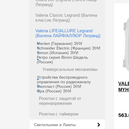
в избра
Легранд)
Valena Classic Legrand (Валена
классик Легранд)
Valena LIFE/ALLURE Legrand
(Валена ЛАЙФ/АЛЛЮР Легранд)
Merten (Германия) ЭУИ
Schneider Electric (Франция) ЭУИ
Simon (Испания) ЭУИ
Ретро серия Bironi Шедель
(Россия)
Универсальные механизмы
Устройства беспроводного
управления по радиоканалу
VAL
Экопласт (Россия) ЭУИ
MYH
Эра (Россия) ЭУИ
ДЛЯ
Розетки с защитой от
MYH
перенапряжения
Розетки с таймером
563.
Светильники и Лампы