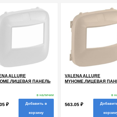
нные
сравнить
купить в 1 клик
в избранные
сравнить
купи
ENA ALLURE
VALENA ALLURE
OME.ЛИЦЕВАЯ ПАНЕЛЬ
MYHOME.ЛИЦЕВАЯ ПАН
 ДАТЧИКА ДВИЖЕНИЯ
ДЛЯ ДАТЧИКА ДВИЖЕН
OME.БЕЛАЯ
MYHOME.СЛОНОВАЯ КО
в наличии
в 
Добавить в
Добавит
05 ₽
563.05 ₽
корзину
корзин