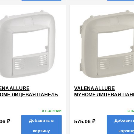
нные
сравнить
купить в 1 клик
в избранные
сравнить
купи
ENA ALLURE
VALENA ALLURE
OME.ЛИЦЕВАЯ ПАНЕЛЬ
MYHOME.ЛИЦЕВАЯ ПАН
 ДАТЧИКА
ДЛЯ ДАТЧИКА
СУТСТВИЯ.БЕЛАЯ
ПРИСУТСТВИЯ.СЛОНО
в наличии
в 
КОСТЬ
Добавить в
Добавит
06 ₽
575.06 ₽
корзину
корзин