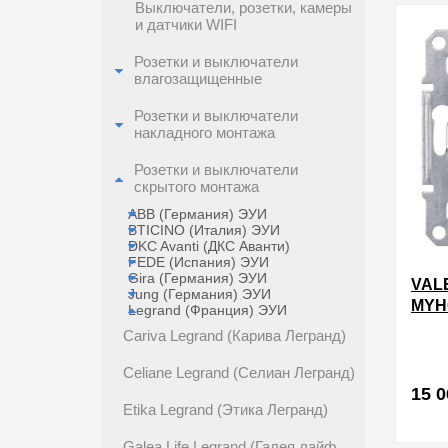
Выключатели, розетки, камеры
и датчики WIFI
Розетки и выключатели
влагозащищенные
Розетки и выключатели
накладного монтажа
Розетки и выключатели
скрытого монтажа
ABB (Германия) ЭУИ
BTICINO (Италия) ЭУИ
DKC Avanti (ДКС Аванти)
FEDE (Испания) ЭУИ
Gira (Германия) ЭУИ
VAL
Jung (Германия) ЭУИ
MYH
Legrand (Франция) ЭУИ
БЕС
Cariva Legrand (Карива Легранд)
НОМ
Celiane Legrand (Селиан Легранд)
15 0
Etika Legrand (Этика Легранд)
Galea Life Legrand (Галея лайф