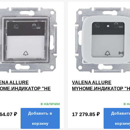
ENA ALLURE
VALENA ALLURE
OME.ИНДИКАТОР "НЕ
MYHOME.ИНДИКАТОР "
ПОКОИТЬ/УБРАТЬ
БЕСПОКОИТЬ/УБРАТЬ
ЕР"
НОМЕР" С БЕСКОНТАК
в наличии
в 
СЧИТЫВАТЕЛЕМ КЛЮЧЕ
КАРТ
Добавить в
Добавит
64.07 ₽
17 279.85 ₽
корзину
корзин