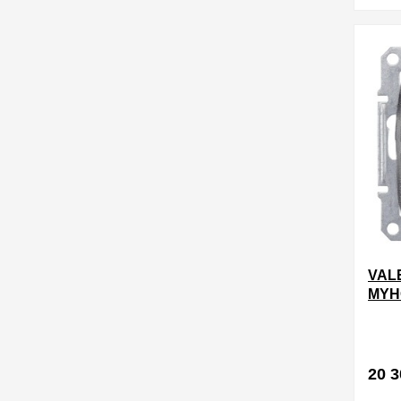
в избра
VAL
MYH
УСТ
20 3