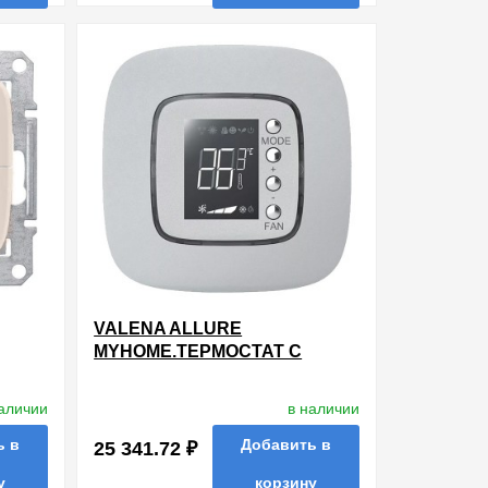
ть в 1 клик
в избранные
сравнить
купить в 1 клик
VALENA ALLURE
MYHOME.ТЕРМОСТАТ С
ДИСПЛЕЕМ 1,6".2 МОДУЛЯ
Й
наличии
в наличии
ь в
Добавить в
25 341.72 ₽
у
корзину