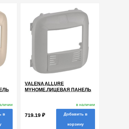
ть в 1 клик
в избранные
сравнить
купить в 1 клик
VALENA ALLURE
ЕЛЬ
MYHOME.ЛИЦЕВАЯ ПАНЕЛЬ
ИЯ
ДЛЯ ДАТЧИКА
СТЬ
ПРИСУТСТВИЯ.АЛЮМИНИЙ
наличии
в наличии
ь в
Добавить в
719.19 ₽
у
корзину