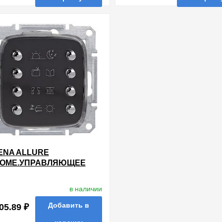
нные
сравнить
купить в 1 клик
в избранные
сравнить
купи
ENA ALLURE
OME.УПРАВЛЯЮЩЕЕ
РОЙСТВО 8-КНОПОЧНОЕ
в наличии
Добавить в
05.89 ₽