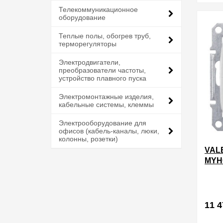
Телекоммуникационное
в избра
оборудование
Теплые полы, обогрев труб,
терморегуляторы
Электродвигатели,
преобразователи частоты,
устройство плавного пуска
Электромонтажные изделия,
кабельные системы, клеммы
Электрооборудование для
офисов (кабель-каналы, люки,
колонны, розетки)
VAL
MYH
ВЫК
СЦЕ
ПАН
11 4