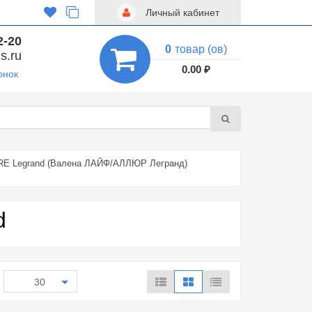
Личный кабинет
2-20
0
товар (ов)
s.ru
0.00 ₽
онок
URE Legrand (Валена ЛАЙФ/АЛЛЮР Легранд)
d
30