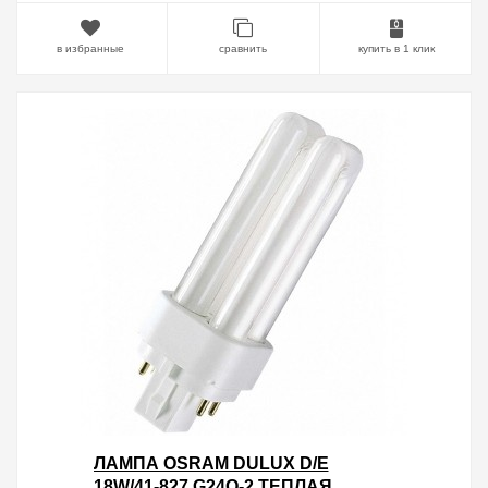
в избранные
сравнить
купить в 1 клик
ЛАМПА OSRAM DULUX D/E
18W/41-827 G24Q-2 ТЕПЛАЯ